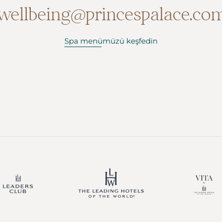
wellbeing@princespalace.co
Spa menümüzü keşfedin