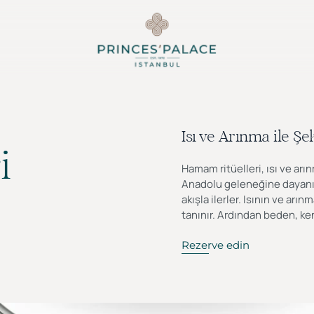
Isı ve Arınma ile Şe
i
Hamam ritüelleri, ısı ve ar
Anadolu geleneğine dayanır.
akışla ilerler. Isının ve a
tanınır. Ardından beden, ken
Rezerve edin