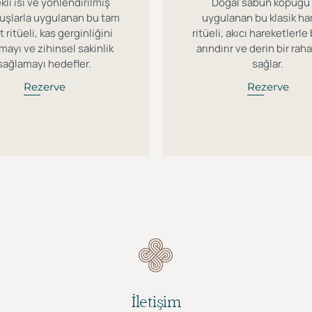
ekli ısı ve yönlendirilmiş
Doğal sabun köpüğü 
uşlarla uygulanan bu tam
uygulanan bu klasik 
t ritüeli, kas gerginliğini
ritüeli, akıcı hareketlerl
mayı ve zihinsel sakinlik
arındırır ve derin bir ra
sağlamayı hedefler.
sağlar.
Rezerve
Rezerve
İletişim