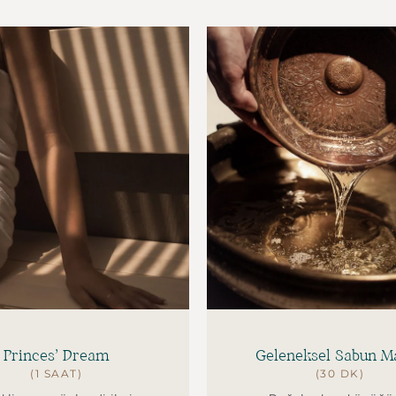
Princes’ Dream
Geleneksel Sabun Ma
(1 SAAT)
(30 DK)